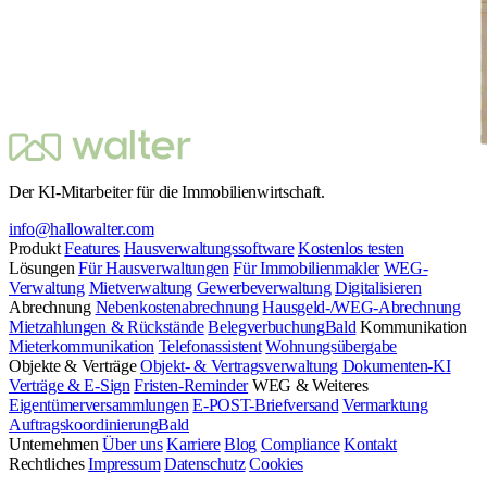
Der KI-Mitarbeiter für die Immobilienwirtschaft.
info@hallowalter.com
Produkt
Features
Hausverwaltungssoftware
Kostenlos testen
Lösungen
Für Hausverwaltungen
Für Immobilienmakler
WEG-
Verwaltung
Mietverwaltung
Gewerbeverwaltung
Digitalisieren
Abrechnung
Nebenkostenabrechnung
Hausgeld-/WEG-Abrechnung
Mietzahlungen & Rückstände
Belegverbuchung
Bald
Kommunikation
Mieterkommunikation
Telefonassistent
Wohnungsübergabe
Objekte & Verträge
Objekt- & Vertragsverwaltung
Dokumenten-KI
Verträge & E-Sign
Fristen-Reminder
WEG & Weiteres
Eigentümerversammlungen
E-POST-Briefversand
Vermarktung
Auftragskoordinierung
Bald
Unternehmen
Über uns
Karriere
Blog
Compliance
Kontakt
Rechtliches
Impressum
Datenschutz
Cookies